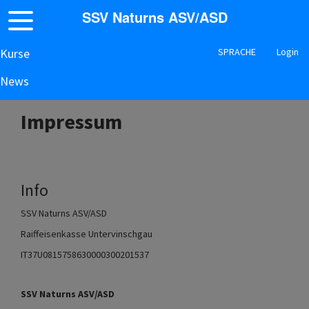
SSV Naturns ASV/ASD
Kurse
SPRACHE
Login
News
Impressum
Info
SSV Naturns ASV/ASD
Raiffeisenkasse Untervinschgau
IT37U0815758630000300201537
SSV Naturns ASV/ASD