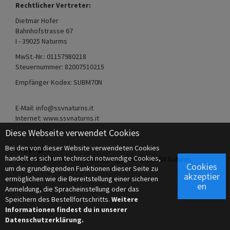
Rechtlicher Vertreter:
Dietmar Hofer
Bahnhofstrasse 67
I - 39025 Naturms
MwSt.-Nr.: 01157980218
Steuernummer: 82007510215
Empfänger Kodex: SUBM70N
E-Mail: info@ssvnaturns.it
Internet: www.ssvnaturns.it
Diese Webseite verwendet Cookies
Bei den von dieser Website verwendeten Cookies
Copyright:
handelt es sich um technisch notwendige Cookies,
Alle Fotos, Texte & Inhalte sind Eigentum des SSV Naturns.
Cookies
um die grundlegenden Funktionen dieser Seite zu
akzeptier
ermöglichen wie die Bereitstellung einer sicheren
en
Anmeldung, die Spracheinstellung oder das
Speichern des Bestellfortschritts.
Weitere
Informationen findest du in unserer
Datenschutzerklärung.